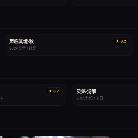
声临其境·秋
★ 8.2
2024
配音 / 综艺
灵笼·觉醒
★ 8.7
战斗
2025
科幻 / 末日