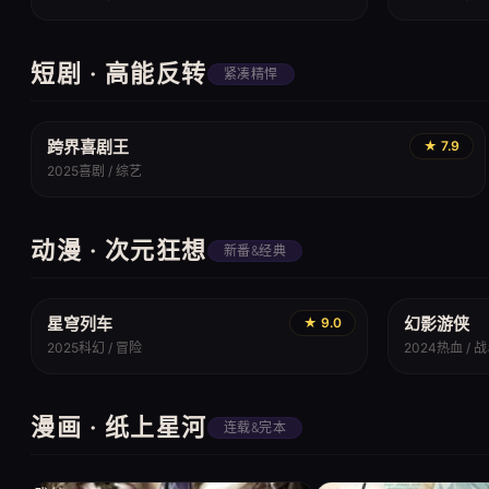
短剧 · 高能反转
紧凑精悍
跨界喜剧王
★ 7.9
2025
喜剧 / 综艺
动漫 · 次元狂想
新番&经典
星穹列车
幻影游侠
★ 9.0
2025
科幻 / 冒险
2024
热血 / 
漫画 · 纸上星河
连载&完本