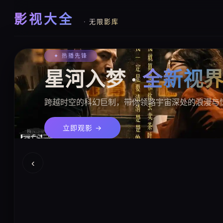
影视大全
· 无限影库
✦ 热播先锋
星河入梦 ·
全新视
武侠新
真相之
跨越时空的科幻巨制，带你领略宇宙深处的浪漫与
立即观影 →
‹