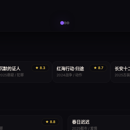
悬疑
战争
古装
★ 8.3
★ 8.7
沉默的证人
红海行动·归途
长安十
2025
悬疑 / 犯罪
2024
战争 / 动作
2025
古装
春日迟迟
★ 8.8
犯罪
2025
都市 / 爱情