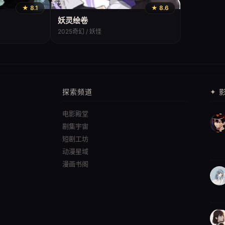
奇幻
★ 8.1
★ 8.6
妖灵绘卷
2025
奇幻 / 妖怪
探索频道
✦ 
电影殿堂
剧集宇宙
短剧工坊
动漫星域
漫画书阁