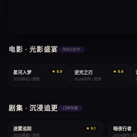
电影 · 光影盛宴
院线&佳作
科幻
动作
★ 8.9
★ 8.6
星河入梦
逆光之刃
2025
科幻 / 冒险
2024
动作 / 武侠
剧集 · 沉浸追更
口碑热播
迷雾追踪
暗夜行者
★ 9.1
2025
悬疑 / 刑侦
2024
动作 / 