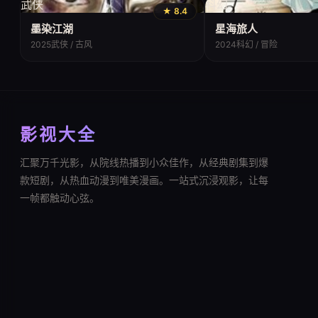
武侠
科幻
★ 8.4
墨染江湖
星海旅人
2025
武侠 / 古风
2024
科幻 / 冒险
影视大全
汇聚万千光影，从院线热播到小众佳作，从经典剧集到爆
款短剧，从热血动漫到唯美漫画。一站式沉浸观影，让每
一帧都触动心弦。