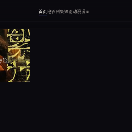
首页
电影
剧集
短剧
动漫
漫画
界
生
渊
惊险。